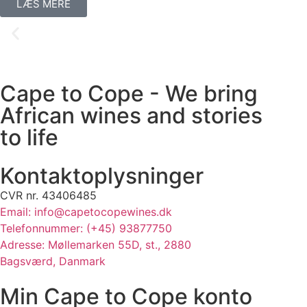
LÆS MERE
Cape to Cope - We bring
African wines and stories
to life
Kontaktoplysninger
CVR nr. 43406485
Email: info@capetocopewines.dk
Telefonnummer: (+45) 93877750
Adresse: Møllemarken 55D, st., 2880
Bagsværd, Danmark
Min Cape to Cope konto