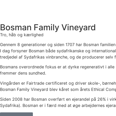
Bosman Family Vineyard
Tro, håb og kærlighed
Gennem 8 generationer og siden 1707 har Bosman familien 
I dag forsyner Bosman både sydafrikanske og internationale
tredjedel af Sydafrikas vinbranche, og de producerer selv
Bosmans overordnede fokus er at dyrke regenerativt i alle
fremmer dens sundhed.
Vingården er Fairtrade certificeret og driver skole-, børn
Bosman Family Vineyard blev kåret som årets Ethical Com
Siden 2008 har Bosman overført en ejerandel på 26% i virks
Sydafrika). Bosman er i færd med at øge arbejdernes ejeran