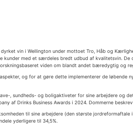
dyrket vin i Wellington under mottoet Tro, Håb og Kærligh
 kunder med et særdeles bredt udbud af kvalitetsvin. De dr
 forskningsbaseret viden om blandt andet bæredygtig og re
 aspekter, og for at gøre dette implementerer de løbende 
ehave-, sundheds- og boligaktiveter for sine arbejdere og 
pany af Drinks Business Awards i 2024. Dommerne beskrev
omheden til sine arbejdere (den største jordreformaftale i
dele yderligere til 34,5%.